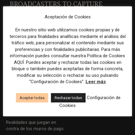
BROADCASTERS TO CAPTURE
SPORTS FROM ANY ANGLE
Aceptación de Cookies
INSTANTLY.
#CES2020
En nuestro sitio web utilizamos cookies propias y de
PIC.TWITTER.COM/2PZCBCNBCO
terceros para finalidades analíticas mediante el análisis del
tráfico web, para personalizar el contenido mediante sus
— JOHN BUGAILISKIS (@JOHN_BUG)
preferencias y con finalidades publicitarias. Para más
información puedes consultar nuestra Política de Cookies
JANUARY 7, 2020
AQUÍ. Puedes aceptar y rechazar todas las cookies en
bloque o también puedes aceptarlas de forma concreta,
modificar su selección o rechazar su uso pulsando
“Configuración de Cookies”.
Leer más
FUENTE
Canadian Journalism Project
Configuración de
ETIQUETAS
Tecnología
Aceptar todas
Rechazar todas
Cookies
Artículo anterior
Artículo siguiente
Realidades que juegan en
Principales claves del rediseño
contra de los muros de pago
de Axios