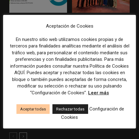
La Marea cierra 2025 con
El Premio Gabo 2026
Aceptación de Cookies
superávit, pero su
reconoce cinco historias de
cooperativa pierde 38.542
Brasil, España y El Salvador
euros
sobre el poder, la memoria y
En nuestro sitio web utilizamos cookies propias y de
la violencia
terceros para finalidades analíticas mediante el análisis del
tráfico web, para personalizar el contenido mediante sus
preferencias y con finalidades publicitarias. Para más
información puedes consultar nuestra Política de Cookies
AQUÍ. Puedes aceptar y rechazar todas las cookies en
bloque o también puedes aceptarlas de forma concreta,
modificar su selección o rechazar su uso pulsando
“Configuración de Cookies”.
Leer más
Radio Televisión Madrid
ADEPA crea un premio
establece un sistema de
especial para la mejor
Configuración de
Aceptar todas
Rechazar todas
control para el uso de la
cobertura periodística del
Cookies
inteligencia artificial
Mundial 2026