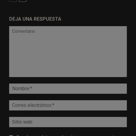
DEJA UNA RESPUESTA
Comentario:
Nomb
Corr
elect
Sitio
web: