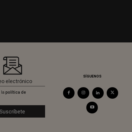
SÍGUENOS
 la
política de
d