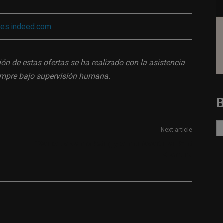
a
es.indeed.com
.
ión de estas ofertas se ha realizado con la asistencia
siempre bajo supervisión humana.
Next article
Técnico/a de marketing y comunicación en Port
Aventura