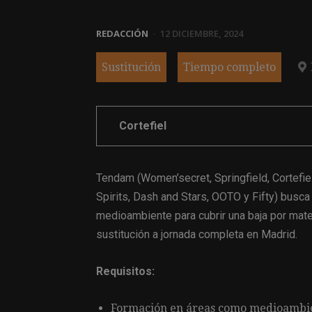
REDACCIÓN
-
12 DICIEMBRE, 2024
Sustitución
Tiempo completo
Cortefiel
Tendam (Women’secret, Springfield, Cortefiel
Spirits, Dash and Stars, OOTO y Fifty) busca
medioambiente para cubrir una baja por mate
sustitución a jornada completa en Madrid.
Requisitos:
Formación en áreas como medioambient