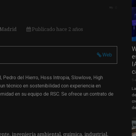
0
Madrid
Publicado hace 2 años
W
Web
e
I
c
, Pedro del Hierro, Hoss Intropia, Slowlove, High
5 
 un técnico en sostenibilidad con experiencia en
La
rnidad en su equipo de RSC. Se ofrece un contrato de
de
cr
de
e, ingeniería ambiental, química, industrial,