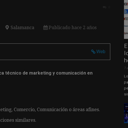
0
Salamanca
Publicado hace 2 años
E
Web
l
h
7 
sca técnico de marketing y comunicación en
Lo
pa
pe
si
eting, Comercio, Comunicación o áreas afines.
ciones similares.