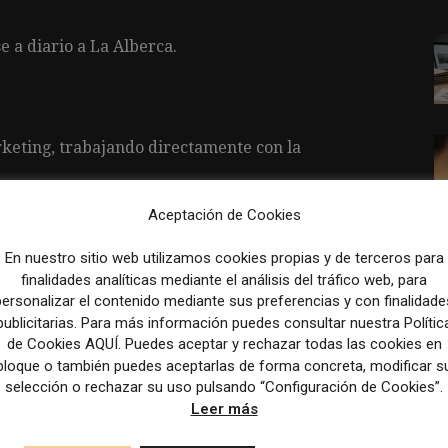
e a diario a La Alberca.
keting, trabajando directamente con la
 necesarios para liderar el departamento en el
Aceptación de Cookies
En nuestro sitio web utilizamos cookies propias y de terceros para
finalidades analíticas mediante el análisis del tráfico web, para
personalizar el contenido mediante sus preferencias y con finalidade
publicitarias. Para más información puedes consultar nuestra Polític
on sueldo de hasta 600 € al mes.
de Cookies AQUÍ. Puedes aceptar y rechazar todas las cookies en
bloque o también puedes aceptarlas de forma concreta, modificar s
s.
selección o rechazar su uso pulsando “Configuración de Cookies”.
Leer más
n máster en IME Business School (Universidad de
nicio en enero de 2025.