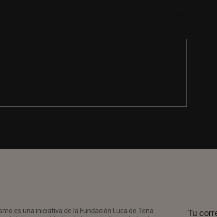
Periodistas especializados en economía y
empresa para incorporación inmediata
smo es una iniciativa de la Fundación Luca de Tena