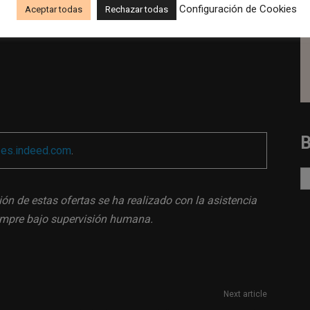
Configuración de Cookies
Aceptar todas
Rechazar todas
presa según desempeño.
a
es.indeed.com
.
ión de estas ofertas se ha realizado con la asistencia
siempre bajo supervisión humana.
Next article