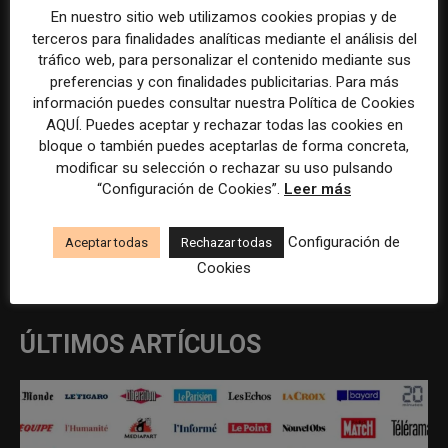
En nuestro sitio web utilizamos cookies propias y de
Community Manager en
Redactor/a multimedia en Las
terceros para finalidades analíticas mediante el análisis del
Sotogrande
Palmas de Gran Canaria
tráfico web, para personalizar el contenido mediante sus
preferencias y con finalidades publicitarias. Para más
información puedes consultar nuestra Política de Cookies
AQUÍ. Puedes aceptar y rechazar todas las cookies en
bloque o también puedes aceptarlas de forma concreta,
modificar su selección o rechazar su uso pulsando
“Configuración de Cookies”.
Leer más
REDACCIÓN
Configuración de
Aceptar todas
Rechazar todas
Cookies
ÚLTIMOS ARTÍCULOS