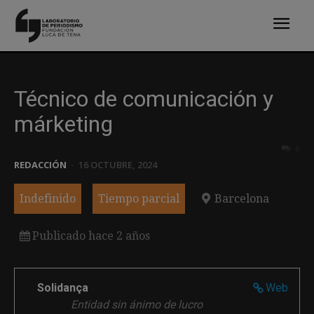
Técnico de comunicación y
márketing
0
REDACCIÓN
-
16 OCTUBRE, 2024
Indefinido
Tiempo parcial
Barcelona
Publicado hace 2 años
Solidança
Web
Entidad sin ánimo de lucro