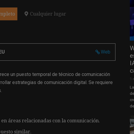
mpleto
Cualquier lugar
W
CEU
Web
e
I
c
frece un puesto temporal de técnico de comunicación
5 
rollar estrategias de comunicación digital. Se requiere
La
.
de
cr
de
 en áreas relacionadas con la comunicación.
uesto similar.