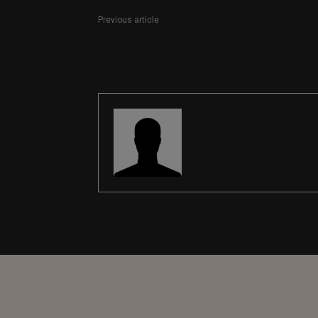
Previous article
Responsable ejecutivo para liderar la
comunicación corporativa de Fundesplai
REDACCIÓN