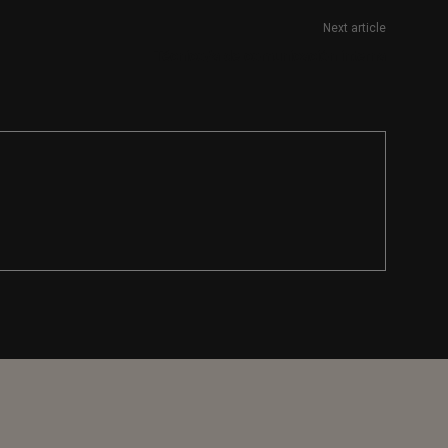
Next article
Técnico/a de comunicación interna