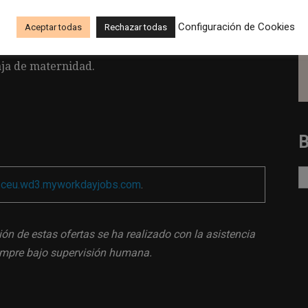
Configuración de Cookies
Aceptar todas
Rechazar todas
aja de maternidad.
a
ceu.wd3.myworkdayjobs.com
.
ión de estas ofertas se ha realizado con la asistencia
siempre bajo supervisión humana.