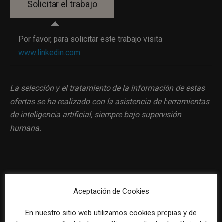
Por favor, para solicitar este trabajo visita
www.linkedin.com
.
La selección y el tratamiento de la información de estas
ofertas se ha realizado con la asistencia de herramientas
de inteligencia artificial, siempre bajo supervisión
humana.
Previous article
Next article
Aceptación de Cookies
Técnico/a de comunicación
Técnico/a de comunicación
interna
para LALIGA
En nuestro sitio web utilizamos cookies propias y de