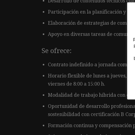
Desarrollo de contenidos técnicos com
Participación en la planificación y e
Elaboración de estrategias de comuni
Apoyo en diversas tareas de comunica
Se ofrece:
Contrato indefinido a jornada comple
Horario flexible de lunes a jueves, de 
viernes de 8:00 a 15:00 h.
Modalidad de trabajo híbrida con ofic
Oportunidad de desarrollo profesiona
sostenibilidad con certificación B Co
Formación continua y compensación pa