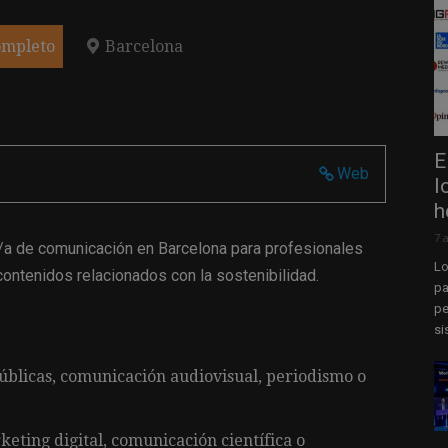
ompleto
Barcelona
E
Web
l
h
7 
/a de comunicación en Barcelona para profesionales
Lo
contenidos relacionados con la sostenibilidad.
pa
pe
si
públicas, comunicación audiovisual, periodismo o
eting digital, comunicación científica o