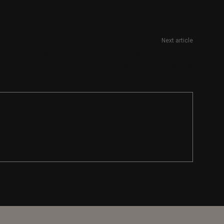
Next article
Técnico/a de comunicación digital, marketing y
redes sociales en Xàbia, Alicante