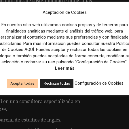
o informes de sostenibilidad e infografías.
jecución de campañas de comunicación.
Aceptación de Cookies
cación interna y externa.
En nuestro sitio web utilizamos cookies propias y de terceros para
finalidades analíticas mediante el análisis del tráfico web, para
ción según las necesidades de los proyectos.
personalizar el contenido mediante sus preferencias y con finalidade
publicitarias. Para más información puedes consultar nuestra Polític
de Cookies AQUÍ. Puedes aceptar y rechazar todas las cookies en
bloque o también puedes aceptarlas de forma concreta, modificar s
ta.
selección o rechazar su uso pulsando “Configuración de Cookies”.
Leer más
7:30-9:00 h a 16:30-18:00 h, y jornada intensiva los
Configuración de Cookies
Aceptar todas
Rechazar todas
inas en Barcelona.
l en una consultora especializada en
rp™.
rcial de estudios de inglés.