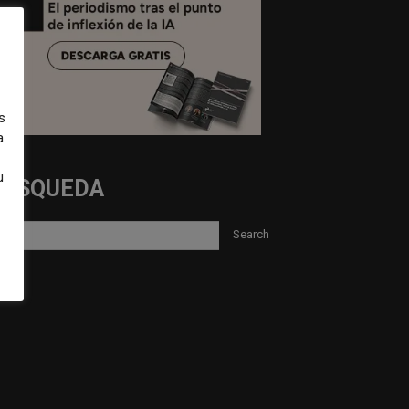
s
a
u
BUSQUEDA