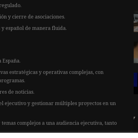
regulado.
ón y cierre de asociaciones.
 y español de manera fluida.
n España.
ivas estratégicas y operativas complejas, con
 programas.
es de noticias.
el ejecutivo y gestionar múltiples proyectos en un
 temas complejos a una audiencia ejecutiva, tanto