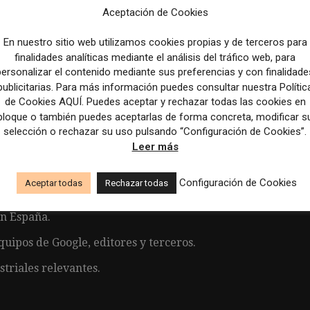
ués o italiano de manera fluida.
Aceptación de Cookies
En nuestro sitio web utilizamos cookies propias y de terceros para
finalidades analíticas mediante el análisis del tráfico web, para
personalizar el contenido mediante sus preferencias y con finalidade
egia de Asociaciones de Noticias para España.
publicitarias. Para más información puedes consultar nuestra Polític
de Cookies AQUÍ. Puedes aceptar y rechazar todas las cookies en
tores, titulares de derechos de autor y otras
bloque o también puedes aceptarlas de forma concreta, modificar s
ortunidades de cooperación.
selección o rechazar su uso pulsando “Configuración de Cookies”.
Leer más
oogle para elevar las relaciones estratégicas a
Configuración de Cookies
Aceptar todas
Rechazar todas
de autor de los editores y acuerdos con socios
en España.
uipos de Google, editores y terceros.
triales relevantes.