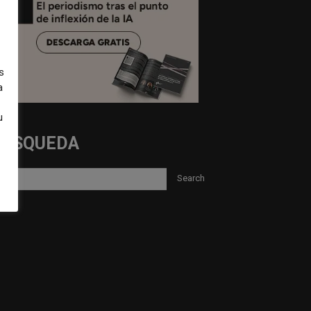
s
a
u
BUSQUEDA