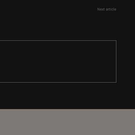
Next article
Periodista de economía y empresa con
experiencia para un diario digital en Madrid