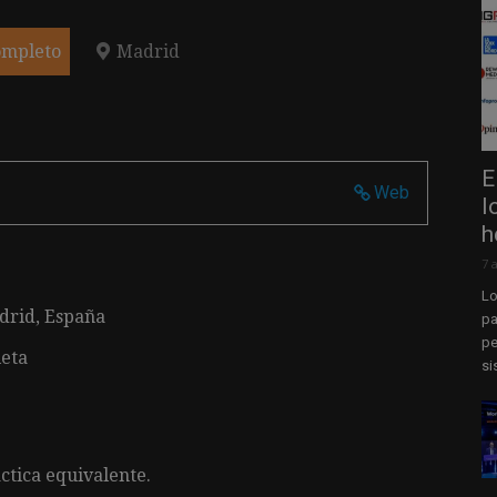
ompleto
Madrid
E
Web
l
h
7 
Lo
rid, España
pa
pe
leta
si
ctica equivalente.