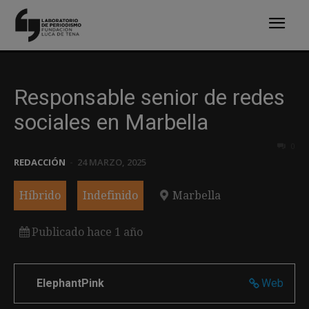
Responsable senior de redes
sociales en Marbella
0
REDACCIÓN
-
24 MARZO, 2025
Híbrido
Indefinido
Marbella
Publicado hace 1 año
ElephantPink
Web