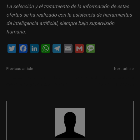
La selección y el tratamiento de la información de estas
ofertas se ha realizado con la asistencia de herramientas
de inteligencia artificial, siempre bajo supervisión
humana.
Twitter
Facebook
LinkedIn
WhatsApp
Telegram
Email
Gmail
Message
Previous article
Next article
Prácticas para periodista y
Coordinador de la estrategia
creador de pódcast en Madrid
de comunicación