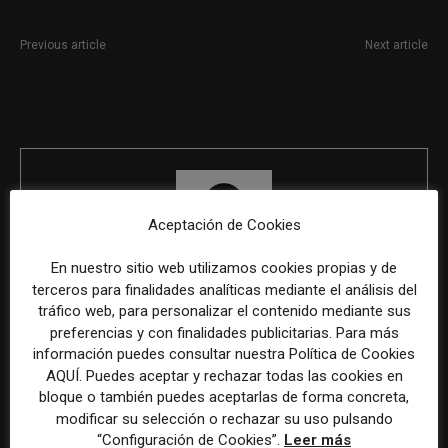
Previous article
Next article
Social Media Manager en
Técnico en comunicación
Alicante Resumen:
digital en Tarragona
Aceptación de Cookies
En nuestro sitio web utilizamos cookies propias y de
terceros para finalidades analíticas mediante el análisis del
REDACCIÓN
tráfico web, para personalizar el contenido mediante sus
preferencias y con finalidades publicitarias. Para más
información puedes consultar nuestra Política de Cookies
AQUÍ. Puedes aceptar y rechazar todas las cookies en
ÚLTIMOS ARTÍCULOS
bloque o también puedes aceptarlas de forma concreta,
modificar su selección o rechazar su uso pulsando
“Configuración de Cookies”.
Leer más