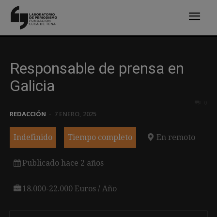
Responsable de prensa en
Galicia
0
REDACCIÓN
-
7 ENERO, 2025
Indefinido
Tiempo completo
En remoto
Publicado hace 2 años
18.000-22.000 Euros / Año