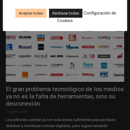
Configuración de
Aceptar todas
Rechazar todas
Cookies
El gran problema tecnológico de los medios
ya no es la falta de herramientas, sino su
desconexión
7 agosto, 2026
Los editores cuentan ya con soluciones suficientes para producir,
distribuir y monetizar noticias digitales, pero siguen teniendo