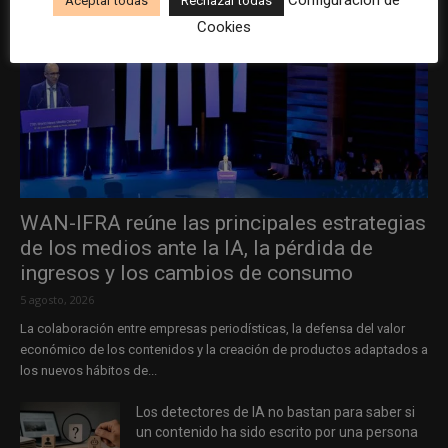
Configuración de
Aceptar todas
Rechazar todas
Cookies
WAN-IFRA reúne las principales estrategias
de los medios ante la IA, la pérdida de
ingresos y los cambios de consumo
5 agosto, 2026
La colaboración entre empresas periodísticas, la defensa del valor
económico de los contenidos y la creación de productos adaptados a
los nuevos hábitos de...
Los detectores de IA no bastan para saber si
un contenido ha sido escrito por una persona