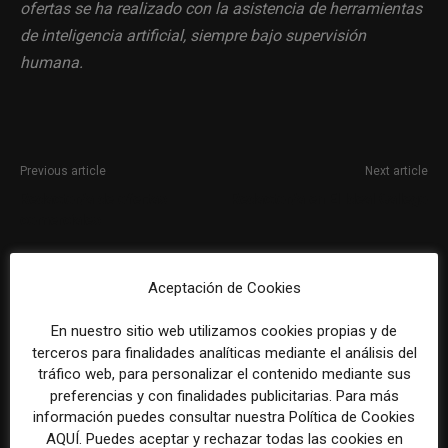
ofertas se ha realizado con la asistencia de herramientas
de inteligencia artificial, siempre bajo supervisión
humana.
Previous article
Next article
Redactor/a de ofertas
Redactor/a en El Ideal Gallego
comerciales
Aceptación de Cookies
En nuestro sitio web utilizamos cookies propias y de
terceros para finalidades analíticas mediante el análisis del
tráfico web, para personalizar el contenido mediante sus
preferencias y con finalidades publicitarias. Para más
información puedes consultar nuestra Política de Cookies
REDACCIÓN
AQUÍ. Puedes aceptar y rechazar todas las cookies en