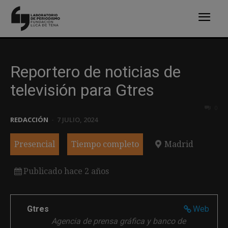
Reportero de noticias de
televisión para Gtres
0
REDACCIÓN
-
7 JULIO, 2024
Presencial
Tiempo completo
Madrid
Publicado hace 2 años
Gtres
Web
Agencia de prensa gráfica y banco de