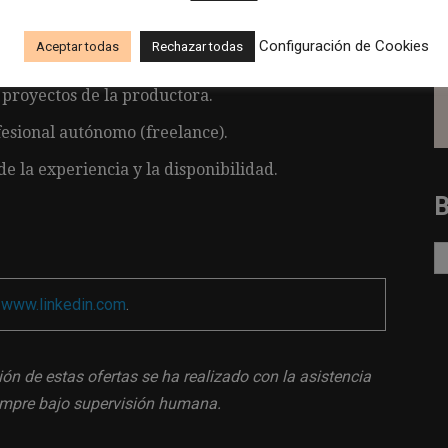
Configuración de Cookies
Aceptar todas
Rechazar todas
ión de cuatro reportajes.
 proyectos de la productora.
esional autónomo (freelance).
 la experiencia y la disponibilidad.
a
www.linkedin.com
.
ión de estas ofertas se ha realizado con la asistencia
siempre bajo supervisión humana.