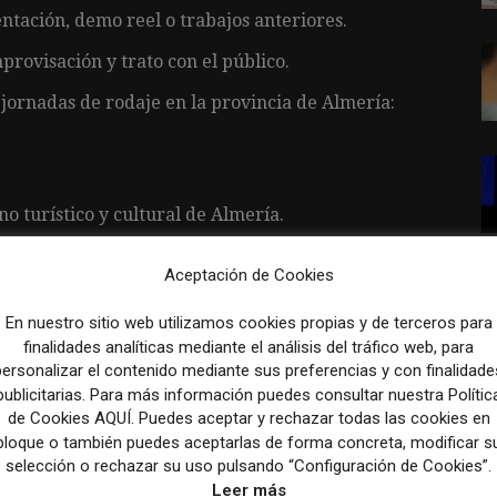
ntación, demo reel o trabajos anteriores.
rovisación y trato con el público.
 jornadas de rodaje en la provincia de Almería:
o turístico y cultural de Almería.
Aceptación de Cookies
En nuestro sitio web utilizamos cookies propias y de terceros para
ocalizaciones de playa.
finalidades analíticas mediante el análisis del tráfico web, para
personalizar el contenido mediante sus preferencias y con finalidade
as a los veraneantes.
publicitarias. Para más información puedes consultar nuestra Polític
ión y cámara para garantizar el ritmo y la calidad
de Cookies AQUÍ. Puedes aceptar y rechazar todas las cookies en
bloque o también puedes aceptarlas de forma concreta, modificar s
selección o rechazar su uso pulsando “Configuración de Cookies”.
Leer más