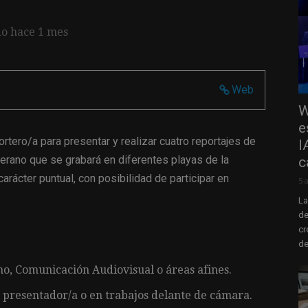
do hace 1 mes
Web
W
e
tero/a para presentar y realizar cuatro reportajes de
I
verano que se grabará en diferentes playas de la
c
arácter puntual, con posibilidad de participar en
5 
La
de
cr
de
o, Comunicación Audiovisual o áreas afines.
 presentador/a o en trabajos delante de cámara.