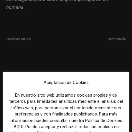
humana.
Previous article
Next article
Community manager/redactor
Prácticas presenciales de
de canales corporativos en
periodismo en Sant Cugat del
Madrid para LaLiga
Vallès
Aceptación de Cookies
En nuestro sitio web utilizamos cookies propias y de
terceros para finalidades analíticas mediante el análisis del
tráfico web, para personalizar el contenido mediante sus
preferencias y con finalidades publicitarias. Para más
REDACCIÓN
información puedes consultar nuestra Política de Cookies
AQUÍ. Puedes aceptar y rechazar todas las cookies en