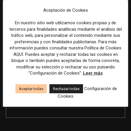
humana.
Aceptación de Cookies
En nuestro sitio web utilizamos cookies propias y de
terceros para finalidades analíticas mediante el análisis del
Previous article
Next article
tráfico web, para personalizar el contenido mediante sus
Redactor en remoto a jornada
Responsable de comunicación
preferencias y con finalidades publicitarias. Para más
completa
y publicidad
información puedes consultar nuestra Política de Cookies
AQUÍ. Puedes aceptar y rechazar todas las cookies en
bloque o también puedes aceptarlas de forma concreta,
modificar su selección o rechazar su uso pulsando
“Configuración de Cookies”.
Leer más
Configuración de
Aceptar todas
Rechazar todas
Cookies
REDACCIÓN