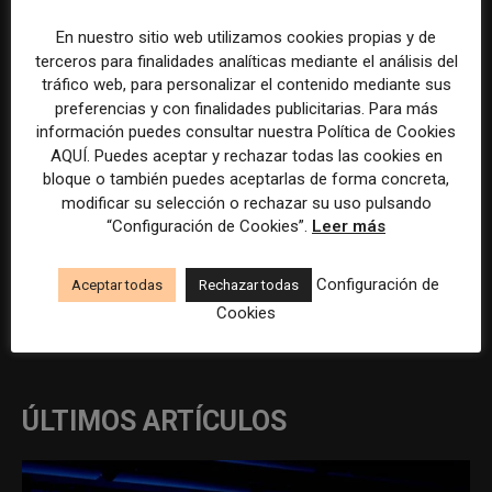
Previous article
Next article
En nuestro sitio web utilizamos cookies propias y de
Técnico/a de publicidad en
Redactor/a de información
terceros para finalidades analíticas mediante el análisis del
Mutua Madrileña
especializada en sanidad
tráfico web, para personalizar el contenido mediante sus
animal
preferencias y con finalidades publicitarias. Para más
información puedes consultar nuestra Política de Cookies
AQUÍ. Puedes aceptar y rechazar todas las cookies en
bloque o también puedes aceptarlas de forma concreta,
modificar su selección o rechazar su uso pulsando
“Configuración de Cookies”.
Leer más
Configuración de
Aceptar todas
Rechazar todas
REDACCIÓN
Cookies
ÚLTIMOS ARTÍCULOS