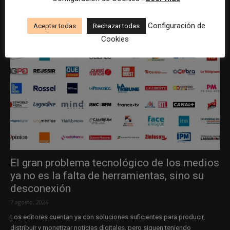
Configuración de
Aceptar todas
Rechazar todas
Cookies
El gran problema tecnológico de los medios
ya no es la falta de herramientas, sino su
desconexión
7 agosto, 2026
Los editores cuentan ya con soluciones suficientes para producir,
distribuir y monetizar noticias digitales, pero siguen teniendo