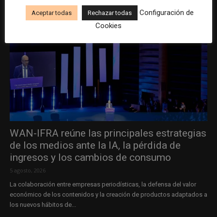
Configuración de
Aceptar todas
Rechazar todas
Cookies
WAN-IFRA reúne las principales estrategias
de los medios ante la IA, la pérdida de
ingresos y los cambios de consumo
5 agosto, 2026
La colaboración entre empresas periodísticas, la defensa del valor
económico de los contenidos y la creación de productos adaptados a
los nuevos hábitos de...