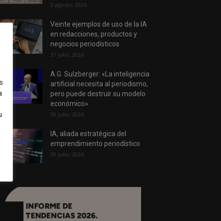
3 agosto, 2026
Veinte ejemplos de uso de la IA
en redacciones, productos y
negocios periodísticos
31 julio, 2026
A.G. Sulzberger: «La inteligencia
s
artificial necesita al periodismo,
a
pero puede destruir su modelo
económico»
u
30 julio, 2026
IA, aliada estratégica del
emprendimiento periodístico
29 julio, 2026