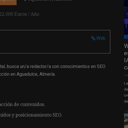
 22.000 Euros / Año
Web
W
e
I
ital, busca un/a redactor/a con conocimientos en SEO
c
cción en Aguadulce, Almería.
5 
La
de
cr
de
cción de contenidos.
nidos y posicionamiento SEO.