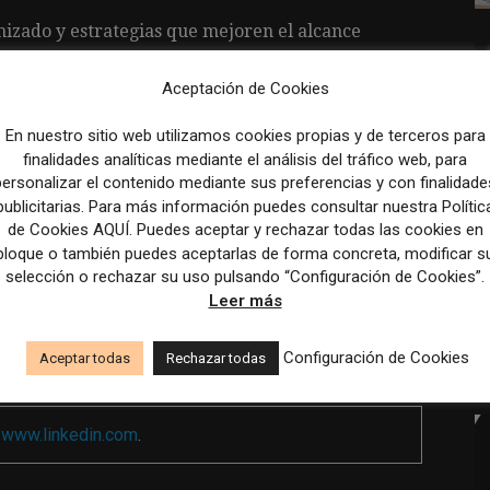
izado y estrategias que mejoren el alcance
Aceptación de Cookies
En nuestro sitio web utilizamos cookies propias y de terceros para
finalidades analíticas mediante el análisis del tráfico web, para
lidad de contrato indefinido.
personalizar el contenido mediante sus preferencias y con finalidade
publicitarias. Para más información puedes consultar nuestra Polític
les, de lunes a viernes, con turnos de jornada
de Cookies AQUÍ. Puedes aceptar y rechazar todas las cookies en
bloque o también puedes aceptarlas de forma concreta, modificar s
selección o rechazar su uso pulsando “Configuración de Cookies”.
000 euros.
Leer más
Configuración de Cookies
Aceptar todas
Rechazar todas
a
www.linkedin.com
.