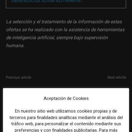
Santa%20Cruz%20de%20Tenerife.
.
La selección y el tratamiento de la información de estas
ofertas se ha realizado con la asistencia de herramientas
de inteligencia artificial, siempre bajo supervisión
humana.
Previous article
Next article
Especialista en Comunicación
Becario de redacción en
y Marketing Corporativo
Madrid Diario
Aceptación de Cookies
En nuestro sitio web utilizamos cookies propias y de
terceros para finalidades analíticas mediante el análisis del
tráfico web, para personalizar el contenido mediante sus
preferencias y con finalidades publicitarias. Para más