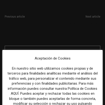
Previous article
Next article
Editor/a web en LaviniaNext
Prácticas presenciales
remuneradas en Diario de
Sanse
Aceptación de Cookies
En nuestro sitio web utilizamos cookies propias y de
terceros para finalidades analíticas mediante el análisis del
tráfico web, para personalizar el contenido mediante sus
REDACCIÓN
preferencias y con finalidades publicitarias. Para más
información puedes consultar nuestra Política de Cookies
AQUÍ. Puedes aceptar y rechazar todas las cookies en
bloque o también puedes aceptarlas de forma concreta,
ÚLTIMOS ARTÍCULOS
modificar su selección o rechazar su uso pulsando