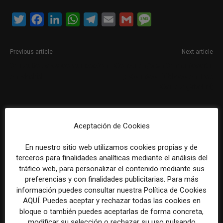
Twitter
Facebook
LinkedIn
WhatsApp
Telegram
Email
Gmail
Message
Previous article
Next article
Consultor/a de comunicación
Consultor/a en Comunicación
en Madrid
y Asuntos Públicos en Tres
Cantos (Madrid)
Aceptación de Cookies
En nuestro sitio web utilizamos cookies propias y de
terceros para finalidades analíticas mediante el análisis del
tráfico web, para personalizar el contenido mediante sus
preferencias y con finalidades publicitarias. Para más
REDACCIÓN
información puedes consultar nuestra Política de Cookies
AQUÍ. Puedes aceptar y rechazar todas las cookies en
bloque o también puedes aceptarlas de forma concreta,
modificar su selección o rechazar su uso pulsando