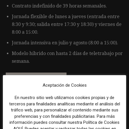
Contrato indefinido de 39 horas semanales.
Jornada flexible de lunes a jueves (entrada entre
8:30 y 9:30; salida entre 17:30 y 18:30) y viernes de
8:00 a 15:00.
Jornada intensiva en julio y agosto (8:00 a 15:00).
Modelo híbrido con hasta 2 días de teletrabajo por
semana.
Aceptación de Cookies
En nuestro sitio web utilizamos cookies propias y de
Por favor, para solicitar este trabajo visita
terceros para finalidades analíticas mediante el análisis del
www.linkedin.com
.
tráfico web, para personalizar el contenido mediante sus
preferencias y con finalidades publicitarias. Para más
información puedes consultar nuestra Política de Cookies
La selección y el tratamiento de la información de estas
AQUÍ. Puedes aceptar y rechazar todas las cookies en