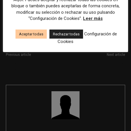
bloque o también puedes aceptarlas de forma concreta,
ofertas se ha realizado con la asistencia de herramientas
modificar su selección o rechazar su uso pulsando
de inteligencia artificial, siempre bajo supervisión
“Configuración de Cookies”.
Leer más
humana.
Configuración de
Aceptar todas
Rechazar todas
Cookies
Previous article
Next article
Redactor/a de Mercados en El
Periodista en Civio
Economista
REDACCIÓN