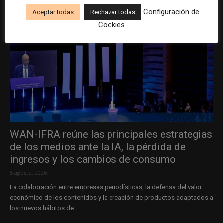
Configuración de
Aceptar todas
Rechazar todas
Cookies
WAN-IFRA reúne las principales estrategias
de los medios ante la IA, la pérdida de
ingresos y los cambios de consumo
5 agosto, 2026
La colaboración entre empresas periodísticas, la defensa del valor
económico de los contenidos y la creación de productos adaptados a
los nuevos hábitos de...