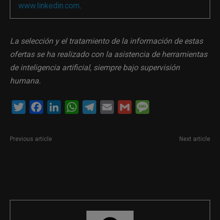
www.linkedin.com
.
La selección y el tratamiento de la información de estas
ofertas se ha realizado con la asistencia de herramientas
de inteligencia artificial, siempre bajo supervisión
humana.
Twitter
Facebook
LinkedIn
WhatsApp
Telegram
Email
Gmail
Message
Previous article
Next article
Periodista digital y especialista
Redactor/a de mercados
en redes sociales en
financieros
Barcelona