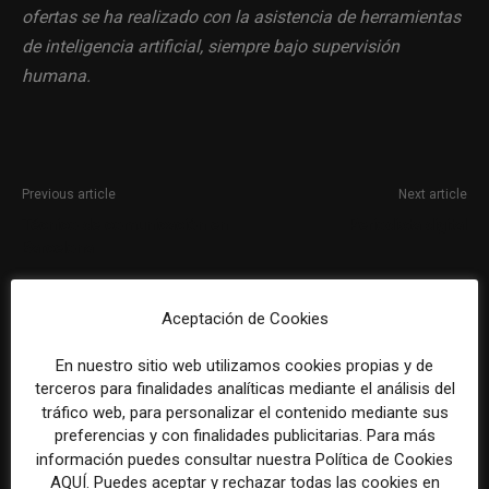
ofertas se ha realizado con la asistencia de herramientas
de inteligencia artificial, siempre bajo supervisión
humana.
Previous article
Next article
Técnico de comunicación en
Periodista digital
Barcelona
Aceptación de Cookies
En nuestro sitio web utilizamos cookies propias y de
terceros para finalidades analíticas mediante el análisis del
tráfico web, para personalizar el contenido mediante sus
preferencias y con finalidades publicitarias. Para más
información puedes consultar nuestra Política de Cookies
REDACCIÓN
AQUÍ. Puedes aceptar y rechazar todas las cookies en