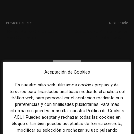
Previous article
Next article
Técnico/a de Comunicación
Técnico/a de Comunicación
para Seix Barral
en Canal de Isabel II
Aceptación de Cookies
En nuestro sitio web utilizamos cookies propias y de
terceros para finalidades analíticas mediante el análisis del
REDACCIÓN
tráfico web, para personalizar el contenido mediante sus
preferencias y con finalidades publicitarias. Para más
información puedes consultar nuestra Política de Cookies
AQUÍ. Puedes aceptar y rechazar todas las cookies en
bloque o también puedes aceptarlas de forma concreta,
ÚLTIMOS ARTÍCULOS
modificar su selección o rechazar su uso pulsando