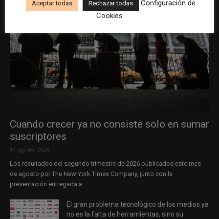
Configuración de
Aceptar todas
Rechazar todas
Cookies
Cuando crecer ya no consiste solo en sumar
suscriptores
10 agosto, 2026
Los resultados del segundo trimestre de 2026 publicados este mes
de agosto por The New York Times Company, junto con la
presentación entregada a...
El gran problema tecnológico de los medios ya
no es la falta de herramientas, sino su