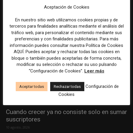
ÚLTIMOS ARTÍCULOS
Aceptación de Cookies
En nuestro sitio web utilizamos cookies propias y de
terceros para finalidades analíticas mediante el análisis del
tráfico web, para personalizar el contenido mediante sus
preferencias y con finalidades publicitarias. Para más
información puedes consultar nuestra Política de Cookies
AQUÍ. Puedes aceptar y rechazar todas las cookies en
bloque o también puedes aceptarlas de forma concreta,
modificar su selección o rechazar su uso pulsando
“Configuración de Cookies”.
Leer más
Configuración de
Aceptar todas
Rechazar todas
Cookies
Cuando crecer ya no consiste solo en sumar
suscriptores
10 agosto, 2026