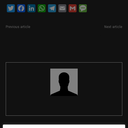
Twitter
Facebook
LinkedIn
WhatsApp
Telegram
Email
Gmail
Message
Previous article
Next article
Periodistas residentes en
Responsable senior de redes
Castilla-La Mancha para El
sociales en Marbella
Español
REDACCIÓN