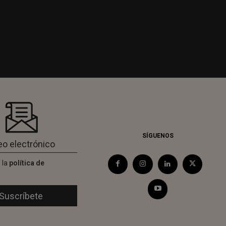
SÍGUENOS
 la
política de
d