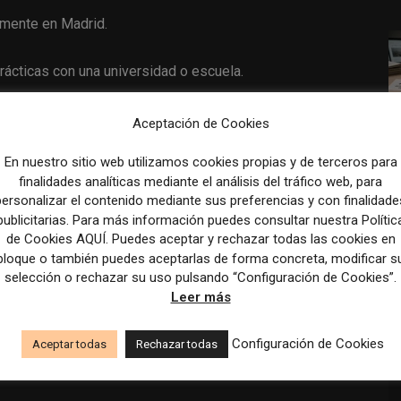
almente en Madrid.
rácticas con una universidad o escuela.
Aceptación de Cookies
En nuestro sitio web utilizamos cookies propias y de terceros para
io con centro de estudios.
finalidades analíticas mediante el análisis del tráfico web, para
personalizar el contenido mediante sus preferencias y con finalidade
publicitarias. Para más información puedes consultar nuestra Polític
de Cookies AQUÍ. Puedes aceptar y rechazar todas las cookies en
bloque o también puedes aceptarlas de forma concreta, modificar s
 14:00 (25 horas semanales).
selección o rechazar su uso pulsando “Configuración de Cookies”.
Leer más
Configuración de Cookies
Aceptar todas
Rechazar todas
mico dentro del departamento de marketing.