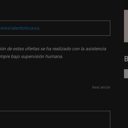
a
www.talentoteca.es
.
ión de estas ofertas se ha realizado con la asistencia
siempre bajo supervisión humana.
Next article
Editor de textos para Reuters en Barcelona