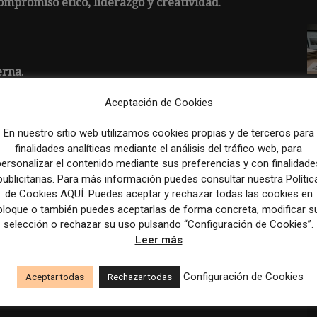
compromiso ético, liderazgo y creatividad
.
erna
.
Aceptación de Cookies
 institucionales
.
En nuestro sitio web utilizamos cookies propias y de terceros para
finalidades analíticas mediante el análisis del tráfico web, para
personalizar el contenido mediante sus preferencias y con finalidade
publicitarias. Para más información puedes consultar nuestra Polític
de Cookies AQUÍ. Puedes aceptar y rechazar todas las cookies en
bloque o también puedes aceptarlas de forma concreta, modificar s
ca líder
con presencia en sectores clave como la
selección o rechazar su uso pulsando “Configuración de Cookies”.
Leer más
RT
.
Configuración de Cookies
Aceptar todas
Rechazar todas
drid)
.