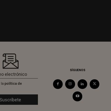
SÍGUENOS
 la
política de
d