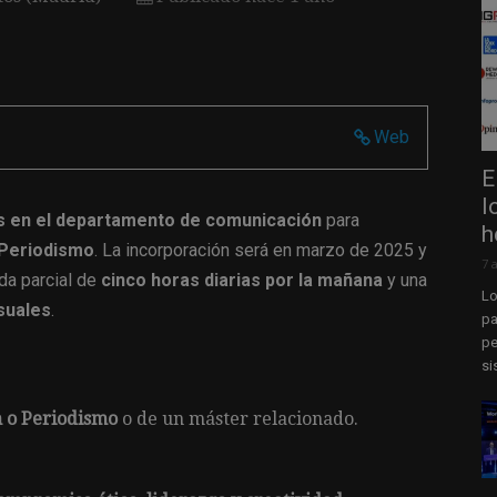
Web
E
l
as en el departamento de comunicación
para
h
 Periodismo
. La incorporación será en marzo de 2025 y
7 
ada parcial de
cinco horas diarias por la mañana
y una
Lo
suales
.
pa
pe
si
 o Periodismo
o de un máster relacionado.