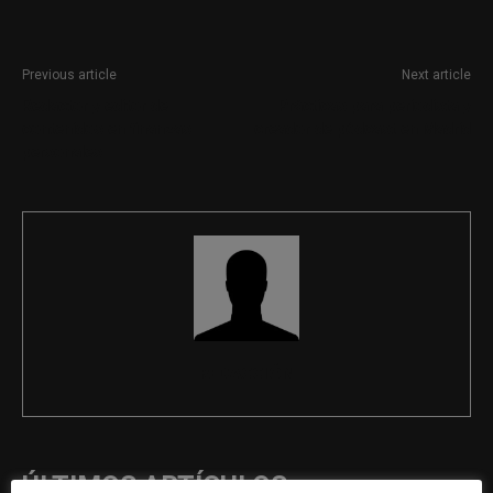
Previous article
Next article
Redactor y editor de
Prácticas para periodista y
contenidos en finanzas
creador de pódcast en Madrid
personales
REDACCIÓN
ÚLTIMOS ARTÍCULOS