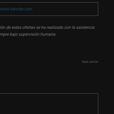
a
www.linkedin.com
.
ión de estas ofertas se ha realizado con la asistencia
siempre bajo supervisión humana.
Next article
Consultor en comunicación política y estratégica
o
en Madrid