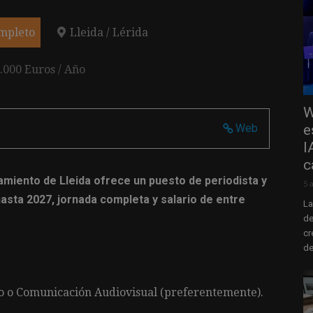
mpleto
Lleida / Lérida
.000 Euros / Año
W
e
Web
I
c
amiento de Lleida ofrece un puesto de periodista y
5 
asta 2027, jornada completa y salario de entre
La
de
cr
de
mo o Comunicación Audiovisual (preferentemente).