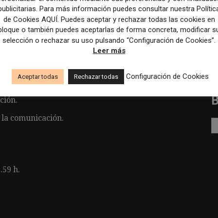
publicitarias. Para más información puedes consultar nuestra Polític
de Cookies AQUÍ. Puedes aceptar y rechazar todas las cookies en
ublicaciones en redes sociales.
bloque o también puedes aceptarlas de forma concreta, modificar s
selección o rechazar su uso pulsando “Configuración de Cookies”.
 y de vídeo.
Leer más
los de opinión.
Configuración de Cookies
Aceptar todas
Rechazar todas
ción.
 la comunicación.
.59 h.