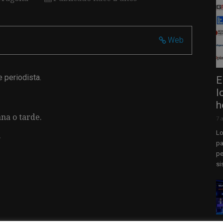
Web
e periodista.
E
l
h
na o tarde.
7 
Lo
.
pa
pe
si