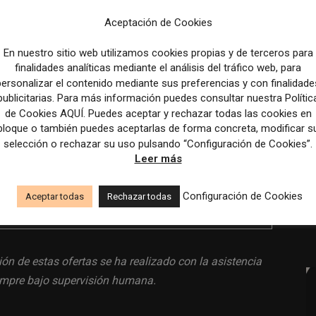
Aceptación de Cookies
itales.
(máximo 30 kilómetros).
En nuestro sitio web utilizamos cookies propias y de terceros para
finalidades analíticas mediante el análisis del tráfico web, para
personalizar el contenido mediante sus preferencias y con finalidade
publicitarias. Para más información puedes consultar nuestra Polític
de Cookies AQUÍ. Puedes aceptar y rechazar todas las cookies en
ravés del mail
info@laciutat.cat
.
bloque o también puedes aceptarlas de forma concreta, modificar s
selección o rechazar su uso pulsando “Configuración de Cookies”.
Leer más
Configuración de Cookies
Aceptar todas
Rechazar todas
o electrónico con tus detalles a
info@laciutat.cat
ión de estas ofertas se ha realizado con la asistencia
siempre bajo supervisión humana.