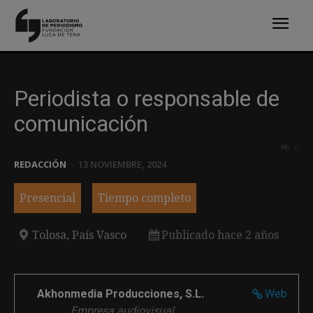
Periodista o responsable de
comunicación
0
REDACCIÓN
-
13 NOVIEMBRE, 2024
Presencial
Tiempo completo
Tolosa, País Vasco
Publicado hace 2 años
Akhonmedia Producciones, S.L.
Web
Empresa audiovisual