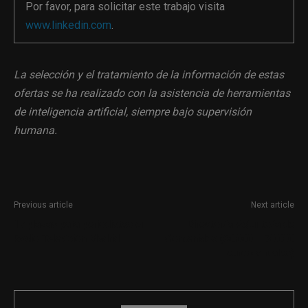
Por favor, para solicitar este trabajo visita
www.linkedin.com
.
La selección y el tratamiento de la información de estas
ofertas se ha realizado con la asistencia de herramientas
de inteligencia artificial, siempre bajo supervisión
humana.
Previous article
Next article
17 plazas pata periodistas en
Director/a Adjunto/a de
Radio Televisión Madrid
Contenidos (60.000 – 70.000
euros anuales)