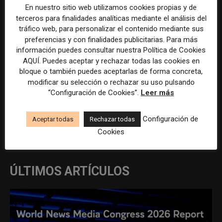
En nuestro sitio web utilizamos cookies propias y de
interna en Madrid
de contenido comercial en
terceros para finalidades analíticas mediante el análisis del
Madrid
tráfico web, para personalizar el contenido mediante sus
preferencias y con finalidades publicitarias. Para más
información puedes consultar nuestra Política de Cookies
AQUÍ. Puedes aceptar y rechazar todas las cookies en
bloque o también puedes aceptarlas de forma concreta,
modificar su selección o rechazar su uso pulsando
“Configuración de Cookies”.
Leer más
REDACCIÓN
Configuración de
Aceptar todas
Rechazar todas
Cookies
ÚLTIMOS ARTÍCULOS