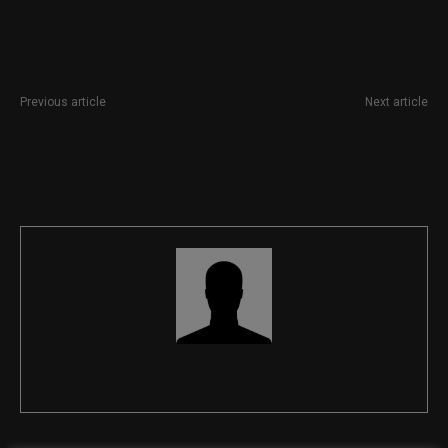
Previous article
Next article
Periodista especializado en
Responsable ejecutivo para
comunicación externa y
liderar la comunicación
prensa
corporativa de Fundesplai
REDACCIÓN