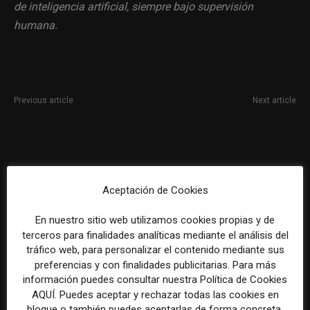
de inteligencia artificial, siempre bajo supervisión
humana.
Previous article
Next article
Community manager y
Periodista especializado en
editor/a de contenidos
fiscalidad y subvenciones
Aceptación de Cookies
En nuestro sitio web utilizamos cookies propias y de
terceros para finalidades analíticas mediante el análisis del
tráfico web, para personalizar el contenido mediante sus
preferencias y con finalidades publicitarias. Para más
REDACCIÓN
información puedes consultar nuestra Política de Cookies
AQUÍ. Puedes aceptar y rechazar todas las cookies en
bloque o también puedes aceptarlas de forma concreta,