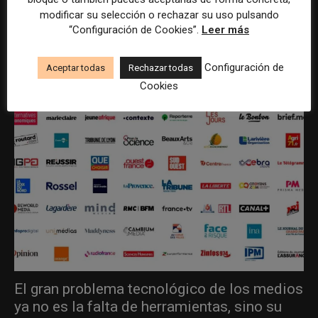
modificar su selección o rechazar su uso pulsando
“Configuración de Cookies”.
Leer más
ÚLTIMOS ARTÍCULOS
Configuración de
Aceptar todas
Rechazar todas
Cookies
El gran problema tecnológico de los medios
ya no es la falta de herramientas, sino su