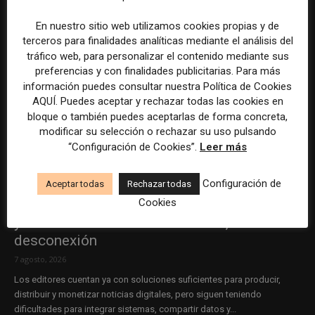
En nuestro sitio web utilizamos cookies propias y de
terceros para finalidades analíticas mediante el análisis del
tráfico web, para personalizar el contenido mediante sus
preferencias y con finalidades publicitarias. Para más
información puedes consultar nuestra Política de Cookies
AQUÍ. Puedes aceptar y rechazar todas las cookies en
bloque o también puedes aceptarlas de forma concreta,
modificar su selección o rechazar su uso pulsando
“Configuración de Cookies”.
Leer más
Configuración de
Aceptar todas
Rechazar todas
Cookies
El gran problema tecnológico de los medios
ya no es la falta de herramientas, sino su
desconexión
7 agosto, 2026
Los editores cuentan ya con soluciones suficientes para producir,
distribuir y monetizar noticias digitales, pero siguen teniendo
dificultades para integrar sistemas, compartir datos y...