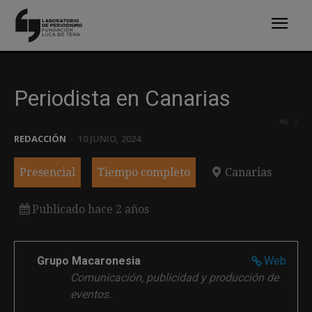
Periodista en Canarias
0
REDACCIÓN
-
10 JUNIO, 2024
Presencial
Tiempo completo
Canarias
Publicado hace 2 años
Grupo Macaronesia
Web
Comunicación, publicidad y producción de
eventos.