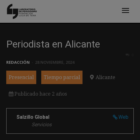
Periodista en Alicante
0
REDACCIÓN
-
28 NOVIEMBRE, 2024
Presencial
Tiempo parcial
Alicante
Publicado hace 2 años
Salzillo Global
Web
Servicios