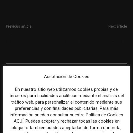
Previous article
Next article
Técnico de comunicación para
Técnico/a de comunicación en
jornada completa en Valladolid
Penguin Random House Grupo
Editorial (temporal)
Aceptación de Cookies
En nuestro sitio web utilizamos cookies propias y de
terceros para finalidades analíticas mediante el análisis del
tráfico web, para personalizar el contenido mediante sus
REDACCIÓN
preferencias y con finalidades publicitarias. Para más
información puedes consultar nuestra Política de Cookies
AQUÍ. Puedes aceptar y rechazar todas las cookies en
bloque o también puedes aceptarlas de forma concreta,