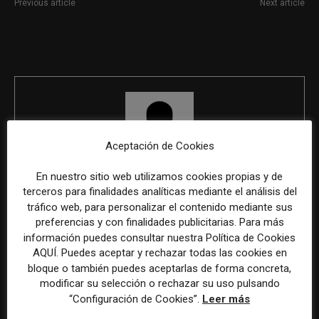
Previous article
Next article
Redactor/a a media jornada en
Periodista en plantilla con
Prisa
enfoque en televisión
Aceptación de Cookies
En nuestro sitio web utilizamos cookies propias y de
REDACCIÓN
terceros para finalidades analíticas mediante el análisis del
tráfico web, para personalizar el contenido mediante sus
preferencias y con finalidades publicitarias. Para más
información puedes consultar nuestra Política de Cookies
ÚLTIMOS ARTÍCULOS
AQUÍ. Puedes aceptar y rechazar todas las cookies en
bloque o también puedes aceptarlas de forma concreta,
modificar su selección o rechazar su uso pulsando
“Configuración de Cookies”.
Leer más