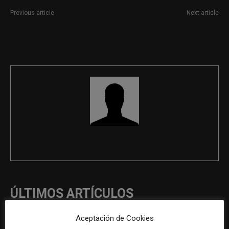
Previous article
Next article
Especialista en medios
Periodista con carnet de
digitales
conducir y vehículo propio
REDACCIÓN
ÚLTIMOS ARTÍCULOS
Aceptación de Cookies