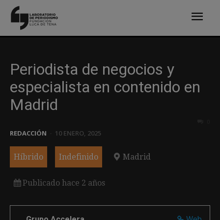
Periodista de negocios y
especialista en contenido en
Madrid
0
REDACCIÓN
-
10 ENERO, 2025
Híbrido
Indefinido
Madrid
Publicado hace 2 años
Grupo Accelera
Web