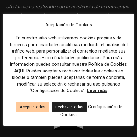
ofertas se ha realizado con la asistencia de herramientas
de inteligencia artificial, siempre bajo supervisión
humana.
Aceptación de Cookies
En nuestro sitio web utilizamos cookies propias y de
terceros para finalidades analíticas mediante el análisis del
tráfico web, para personalizar el contenido mediante sus
Previous article
Next article
preferencias y con finalidades publicitarias. Para más
información puedes consultar nuestra Política de Cookies
Creator Partner Operations
Especialista en Marketing y
AQUÍ. Puedes aceptar y rechazar todas las cookies en
Manager en Madrid para Tiktok
Comunicación para Iberia
bloque o también puedes aceptarlas de forma concreta,
(contrato temporal)
modificar su selección o rechazar su uso pulsando
“Configuración de Cookies”.
Leer más
Configuración de
Aceptar todas
Rechazar todas
Cookies