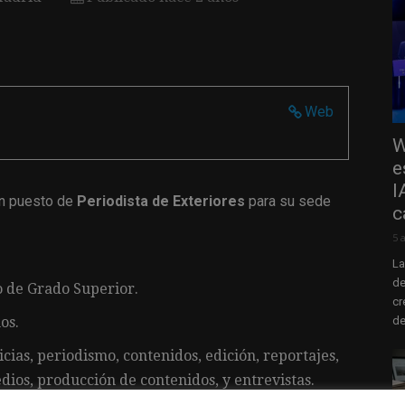
Web
W
e
I
n puesto de
Periodista de Exteriores
para su sede
c
5 
La
de
 de Grado Superior.
cr
de
os.
ias, periodismo, contenidos, edición, reportajes,
dios, producción de contenidos, y entrevistas.