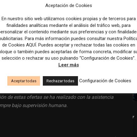
Aceptación de Cookies
 completa.
En nuestro sitio web utilizamos cookies propias y de terceros para
os al mes.
finalidades analíticas mediante el análisis del tráfico web, para
personalizar el contenido mediante sus preferencias y con finalidade
s.
publicitarias. Para más información puedes consultar nuestra Polític
de Cookies AQUÍ. Puedes aceptar y rechazar todas las cookies en
bloque o también puedes aceptarlas de forma concreta, modificar s
selección o rechazar su uso pulsando “Configuración de Cookies”.
Leer más
a
www.infojobs.net
.
Configuración de Cookies
Aceptar todas
Rechazar todas
ión de estas ofertas se ha realizado con la asistencia
siempre bajo supervisión humana.