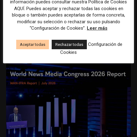
información puedes consultar nuestra Política de Cookies
AQUÍ. Puedes aceptar y rechazar todas las cookies en
bloque o también puedes aceptarlas de forma concreta,
REDACCIÓN
modificar su selección o rechazar su uso pulsando
“Configuración de Cookies”.
Leer más
Configuración de
Aceptar todas
Rechazar todas
ÚLTIMOS ARTÍCULOS
Cookies