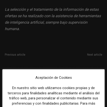
La selección y el tratamiento de la información de estas
ofertas se ha realizado con la asistencia de herramientas
de inteligencia artificial, siempre bajo supervisión
humana.
Previous article
Next article
Líder senior de proyectos de
Director senior de
comunicación en Madrid
comunicación estratégica en
The Coca-Cola Company
Aceptación de Cookies
En nuestro sitio web utilizamos cookies propias y de
terceros para finalidades analíticas mediante el análisis del
tráfico web, para personalizar el contenido mediante sus
preferencias y con finalidades publicitarias. Para más