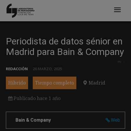
Periodista de datos sénior en
Madrid para Bain & Company
0
REDACCIÓN
-
26 MARZO, 2025
Híbrido
Tiempo completo
Madrid
Publicado hace 1 año
Bain & Company
Web