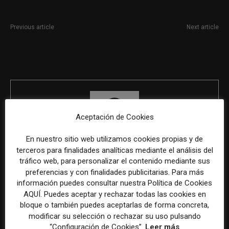
Previous article
Next article
Técnico/a de Comunicación
Especialista en webs y
en Sevilla
publicidad digital en Zaragoza
Aceptación de Cookies
En nuestro sitio web utilizamos cookies propias y de
terceros para finalidades analíticas mediante el análisis del
REDACCIÓN
tráfico web, para personalizar el contenido mediante sus
preferencias y con finalidades publicitarias. Para más
información puedes consultar nuestra Política de Cookies
AQUÍ. Puedes aceptar y rechazar todas las cookies en
ÚLTIMOS ARTÍCULOS
bloque o también puedes aceptarlas de forma concreta,
modificar su selección o rechazar su uso pulsando
“Configuración de Cookies”.
Leer más