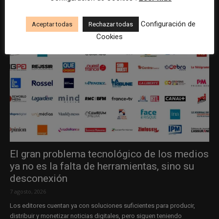
Configuración de
Aceptar todas
Rechazar todas
Cookies
El gran problema tecnológico de los medios
ya no es la falta de herramientas, sino su
desconexión
7 agosto, 2026
Los editores cuentan ya con soluciones suficientes para producir,
distribuir y monetizar noticias digitales, pero siguen teniendo